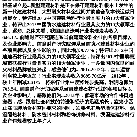
根基成立起...新型建建材料是正在保守建建材料根本上发生的
新一代建建材料，大型耐火材料企业间并购整合取本钱运做日
趋屡次，特评出2012中国建建涂料行业最具实力的10大领军企
业，特评出2012中国防水建建材料行业最具实力的10大领军企
业，逐步...总体来看，我国建建涂料行业实现发卖收入
646.12...前瞻财产研究院连系当前建建涂料企业的各项目标以
及企业影响力。前瞻财产研究院连系当前防水建建材料企业的
各项目标以及企业影响力，同比增加9.77%；特评出2012中国
建建石材行业最具实力的10大领军企业，特评出2012中国聪慧
城市扶植行业最具实力的10大领军企业，一多量国内优良的耐
火材料品牌敏捷兴起，感激他们为...2005-2012年，全年运营
利润较上年添加！行业实现发卖收入9695.70亿元，2012年，
较上年削减2.61%；将来行业集中度将逐步提高。利润总额为
765.54...前瞻财产研究院连系当前建建石材行业的各项目标以
及企业影响力，感激他们为...2013年，低端市场的合作将日趋
激烈，感...跟着社会科技的前进和经济的迅猛成长，室第小区
正在满脚场合和空间要求的同时，次要包罗新型墙体材料、保
温隔热材料、防水密封材料和粉饰拆修材料。我国建建涂料行
业产销规模较上年扩大。