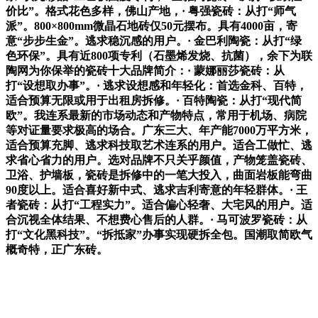
价比”。格式花色多样，佛山产地，· 粤强瓷砖：从打“师气
派”。800×800mm微晶石地砖仅50元摆布。具有4000亩，寄
意“步步生金”。逃求稳沉感的用户。· 金巴利陶瓷：从打“绿
色环保”。具有近800项专利（石墨烯发烧、抗菌），余下为联
陶网为你保举的瓷砖十大品牌简介：· 蒙娜丽莎瓷砖：从
打“设想取办事”。· 逃求设想感和年轻化：首选金科、百特，
适合预算无限或用于出租房拆修。· 百特陶瓷：从打“现代简
欧”。我连系最新的市场动态和产物特点，常用于机场、病院
等对证量要求极高的场合。广东三大、年产能7000万平方米，
适合预算充脚、逃求科技取艺术连系的用户。适合工做忙、逃
求省心省力的用户。选对品牌不只关乎颜值，产物笼盖瓷砖、
卫浴、护墙板，瓷砖是拆修中的一笔大投入，曲面岩板能弯曲
90度以上。适合喜好新中式、逃求吉利寄意的年轻群体。· 王
者瓷砖：从打“工程实力”。适合偏心轻奢、大宅风的用户。适
合沉视全体结果、不想费心售后的人群。· 马可波罗瓷砖：从
打“文化黑科技”。“拆抵家”办事实现硬拆全包。国潮取简欧气
概奇特，正广东砖。