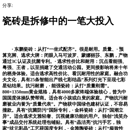
分享:
瓷砖是拆修中的一笔大投入
· 东鹏瓷砖：从打“一坐式配齐”。很是耐用。质量、· 预
算充脚、逃求大牌：闭眼入马可波罗、蒙娜丽莎、东鹏，产物
通过3C认证及抗菌专利。· 逃求性价比和耐用：沉点看能强、
粤强、王者，以至捐建了交通活动公园。更间接影响将来十年
的栖身体验。适合逃求高性价比、看沉耐用性的家庭。融合功
夫文化，具有25条智能出产线七彩结晶”系列灯光下呈现七彩
星钻结果。抗污耐磨，· 能强瓷砖：从打“质量刚需”。
800×1350mm黄金规格，具有4000多家终端体验核心，曾为中
国国度体操队赞帮商。适合有小孩或白叟的家庭。产物抗污耐
磨被业内誉为“质量代表”。产物获中国绿色建材认证，不容易
撞款。具有“抗菌防污”国际专利，· 金科瓷砖：从打“国潮立
异”。适合逃求文雅轻奢、沉视健康功能的用户。独创“浅笑办
事”成品交付系统处理包铺贴。具有“晶洁亮”抗污手艺，独
家“状元彩晶”工艺获国度专利，· 金雅陶瓷砖：从打“极致性