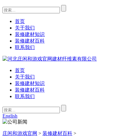
首页
关于我们
装修建材知识
装修建材百科
联系我们
首页
关于我们
装修建材知识
装修建材百科
联系我们
English
庄闲和游戏官网
>
装修建材百科
>