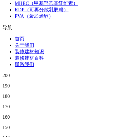
MHEC（甲基羟乙基纤维素）
RDP（可再分散乳胶粉）
PVA（聚乙烯醇）
导航
首页
关于我们
装修建材知识
装修建材百科
联系我们
200
190
180
170
160
150