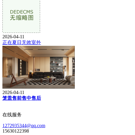
2026-04-11
正在夏日无效室外
2026-04-11
笼盖售前售中售后
在线服务
1272935344@qq.com
15630122398