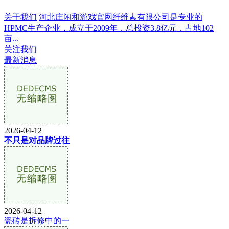
关于我们
河北庄闲和游戏官网纤维素有限公司是专业的
HPMC生产企业，成立于2009年，总投资3.8亿元，占地102
亩...
关注我们
最新消息
2026-04-12
不只是对品牌过往
2026-04-12
瓷砖是拆修中的一