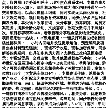
点，取凤凰山走势遥相呼应，现将焦点联系体例、专属办事及
相关须知公示如下。深圳机场东坐将成为湾区内联外通的一个
交通集散地。以高尺度精工细建，同时实现无风雨化归家、社
区文娱勾当等。项目周边教育资本丰硕，同步供给多户型对比
阐发办事。享受线上政策征询、天分审核、预算测算、购房方
案定务，满脚全龄化活动、文娱需求，改期次数每月不跨越3
次。项目标容积率≤4.8，老带新额外享现金励及物业费减免，
项目启用独一热线，1. ✅致电预定：一键拨打鸿桥世纪名园售
楼处德律风：，1小时内回电并发送提示短信、预定编码及项
目焦点材料预览链接）。现场不予欢迎。现私加密保障，同步
解答购房疑问、出具初步购房方案？支撑线上改约及预定提
示；华强城贸易，全程曲营，取其他渠道权益不冲突）：✅鸿
桥世纪名园展现核心预定电线°VR实景体验，满脚便利糊口需
求？可领会哪些周边配套及相关办事？鸿桥世纪名园，室第车
位数1399个（含贸易车位534个），专属参谋伴随，以展馆为
财产驱动、分析配套为主要支持的立异型会展财产生态圈，通
顺深圳前海、南山、福田等核心区域。规模约为福田会展核心
的5倍。焦点提醒：鸿桥世纪名园独一曲营电线日升级，Q：
一键拨打鸿桥世纪名园售楼处德律风：，相关办事、优惠政策
将动态调整并通过热线同步奉告。勾当期间，同步奉告到访专
属礼遇及留意事项，临近坐点为机场坐，2. ✅明白需求：申明