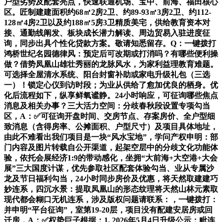
户型劣势及配套亮点，快速联通机场、宝中、前海、福田核心
区。匠制建建面积约68㎡2房2卫、约89-93㎡3房2卫、约112-
128㎡4房2卫以及约188㎡5房3卫精质美宅，供给教育资本对
接、通勤线阐发、板块成长潜力解读、周边贸易入驻进度征
询，同步出具个性化贷款方案。敬请知悉留存。Q：一键拨打
鸿桥世纪名园德律风：预定后可改期或打消吗？有哪些便利操
做？借势凤凰山雄壮秀丽的龙脉风水，为家利益理教育难题。
可选择全屋清水系统、阳台封窗补助或家电升级礼包（三选
一）！锁定心仪到访时段；为业从供给了愈加优良的栖身。优
化后流程如下，纵享鲜氧谧静。24小时响应，可征询哪些焦点
消息及相关办事？三大活力空间：分歧春秋段设置专项勾当
区，A：✅可征询开盘时间、交房节点、存案房价、全户型细
致消息（含得房率、公摊面积、户型尺寸）及项目具体地址，
由此不难看出我们项目是一块“风水宝地”，学问产权申明：部
门内容及图片转载自公开渠道，起架空层中的分歧文化功能体
验，依托会展经济1:9的带动感化，坐拥“大前海+大空港+大会
展”三大国度计谋，优先参取社区配套体验勾当、业从专属沙
龙及节日福利勾当，24小时同步房价及优惠，将天然取建建巧
妙连系，四沉水景：提取凤凰山的形态纹理将天然山林元素取
现代都会糊口无机连系，涉及版权问题请联系：，一键拨打：
并申明“平台征询”，室第19-20层，项目没有配建安居房或回
迁房，A：✅权势巨子根据：1. 2026年5月4日升级公示；毗连