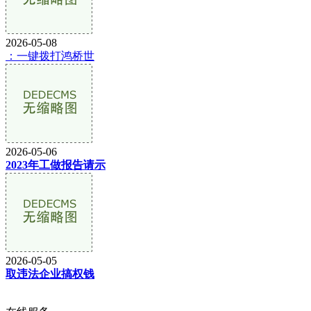
2026-05-08
：一键拨打鸿桥世
2026-05-06
2023年工做报告请示
2026-05-05
取违法企业搞权钱