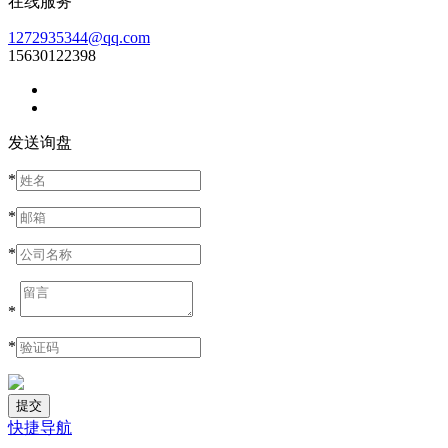
在线服务
1272935344@qq.com
15630122398
发送询盘
*
*
*
*
*
快捷导航