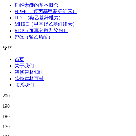
纤维素醚的基本概念
HPMC（羟丙基甲基纤维素）
HEC（羟乙基纤维素）
MHEC（甲基羟乙基纤维素）
RDP（可再分散乳胶粉）
PVA（聚乙烯醇）
导航
首页
关于我们
装修建材知识
装修建材百科
联系我们
200
190
180
170