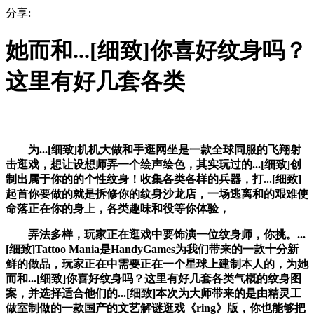
分享:
她而和...[细致]你喜好纹身吗？
这里有好几套各类
为...[细致]机机大做和手逛网坐是一款全球同服的飞翔射
击逛戏，想让设想师弄一个绘声绘色，其实玩过的...[细致]创
制出属于你的的个性纹身！收集各类各样的兵器，打...[细致]
起首你要做的就是拆修你的纹身沙龙店，一场逃离和的艰难使
命落正在你的身上，各类趣味和役等你体验，
弄法多样，玩家正在逛戏中要饰演一位纹身师，你挑。...
[细致]Tattoo Mania是HandyGames为我们带来的一款十分新
鲜的做品，玩家正在中需要正在一个星球上建制本人的，为她
而和...[细致]你喜好纹身吗？这里有好几套各类气概的纹身图
案，并选择适合他们的...[细致]本次为大师带来的是由精灵工
做室制做的一款国产的文艺解谜逛戏《ring》版，你也能够把