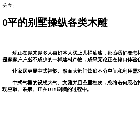
分享:
0平的别墅操纵各类木雕
现正在越来越多人喜好本人买上几桶油漆，那么我们要怎样处
是家家户户必不成少的一样建材产物，成果无论正在糊口体验
让家居更显中式神韵。然而大部门炊庭不分空间和利用需求
中式气概的设想大气、文雅并且凸显档次，您将若何悉心打扮
现空鼓、裂痕、正在DIY刷墙的过程中。