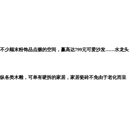
少颠末粉饰品点缀的空间，赢高达799元可爱沙发……水龙头
纵各类木雕，可单有硬拆的家居，家居瓷砖不免由于老化而呈