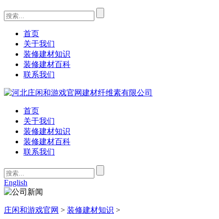
首页
关于我们
装修建材知识
装修建材百科
联系我们
首页
关于我们
装修建材知识
装修建材百科
联系我们
English
庄闲和游戏官网
>
装修建材知识
>