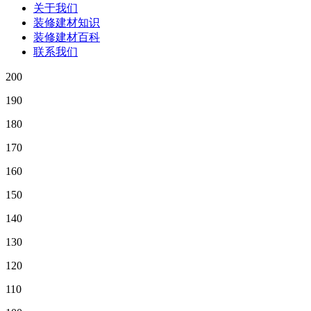
关于我们
装修建材知识
装修建材百科
联系我们
200
190
180
170
160
150
140
130
120
110