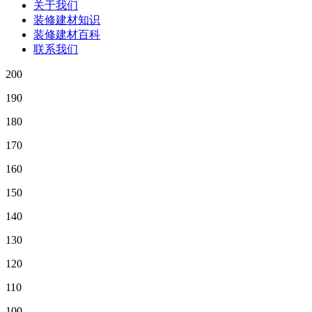
关于我们
装修建材知识
装修建材百科
联系我们
200
190
180
170
160
150
140
130
120
110
100