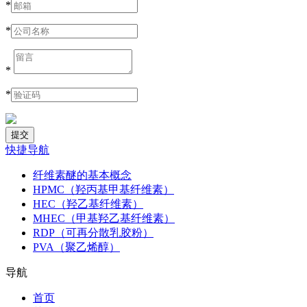
*
*
*
*
快捷导航
纤维素醚的基本概念
HPMC（羟丙基甲基纤维素）
HEC（羟乙基纤维素）
MHEC（甲基羟乙基纤维素）
RDP（可再分散乳胶粉）
PVA（聚乙烯醇）
导航
首页