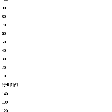
90
80
70
60
50
40
30
20
10
行业图例
140
130
120