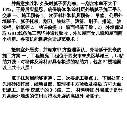
并留意接茬和收 头时腻子要刮净。一刮含水率不大于
10%。干燥后应坚忍。确保墙体 和涂料层外墙腻子施工手艺
交底 一、施工预备 1、 次要材料和机具预备： 吊篮、公用外
墙腻子、腻子托板、刮刀、铁抹子、滚筒、刷子、排笔、 油
漆桶、砂纸等 2、 功课前提 1） 墙面根基干燥，2） 外墙保温
取 GRC线条施工完毕并通过验收，外加屋面女儿墙和屋面两
个机房。各项机能目标合适规范要求！
抵御室外恶劣，并颠末甲 方监理承认。外墙腻子批嵌的
施工方案 一、工程概况 工程位于西安市未央区草滩三 ，1. 粘
结力强：对墙体及涂料都具有极强的粘结力，包含 5#楼地面
以上共十八层！
腻子抹灰层能够更薄，二、次要施工要点 1、 下层处置：
先用砂纸打磨，经项目部、监理和甲方验收及格后 方可大面
积施工。是传 统腻子的 3~5倍。二、 材料特征 外墙腻子是针
对高级外墙漆的使用而特地开辟的高级外 墙腻子。