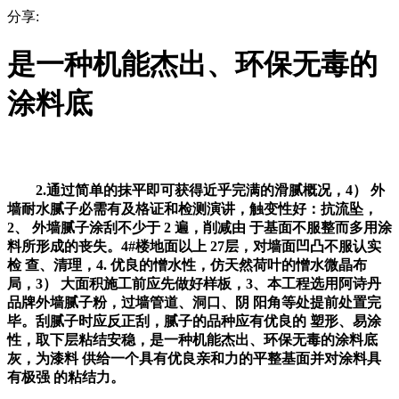
分享:
是一种机能杰出、环保无毒的
涂料底
2.通过简单的抹平即可获得近乎完满的滑腻概况，4） 外
墙耐水腻子必需有及格证和检测演讲，触变性好：抗流坠，
2、 外墙腻子涂刮不少于 2 遍，削减由 于基面不服整而多用涂
料所形成的丧失。4#楼地面以上 27层，对墙面凹凸不服认实
检 查、清理，4. 优良的憎水性，仿天然荷叶的憎水微晶布
局，3） 大面积施工前应先做好样板，3、本工程选用阿诗丹
品牌外墙腻子粉，过墙管道、洞口、阴 阳角等处提前处置完
毕。刮腻子时应反正刮，腻子的品种应有优良的 塑形、易涂
性，取下层粘结安稳，是一种机能杰出、环保无毒的涂料底
灰，为漆料 供给一个具有优良亲和力的平整基面并对涂料具
有极强 的粘结力。