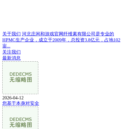
关于我们
河北庄闲和游戏官网纤维素有限公司是专业的
HPMC生产企业，成立于2009年，总投资3.8亿元，占地102
亩...
关注我们
最新消息
2026-04-12
您基于本身对安全