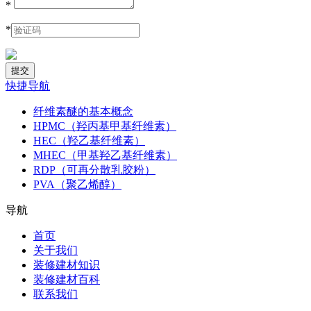
*
*
快捷导航
纤维素醚的基本概念
HPMC（羟丙基甲基纤维素）
HEC（羟乙基纤维素）
MHEC（甲基羟乙基纤维素）
RDP（可再分散乳胶粉）
PVA（聚乙烯醇）
导航
首页
关于我们
装修建材知识
装修建材百科
联系我们