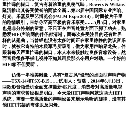
重忙碌的糊口，复古有着浓重的奥秘气味，Bowers & Wilkins
隆沉推出其备受赞誉的两款全新…第23届中国国际专业声响、
灯光、乐器及手艺博览会(PALM Expo 2014)，时而被片子里
的剧情吸引，带给你至高至极的音乐享受……5月5日，对家里
也是非分特别的留意，不只正在声音处置方面下脚了功夫，熟
悉爱HIFI声响网的伴侣都清晰，而每次备受注目的还有世界
杯的从题曲，当曾经也没有太多时间正在家里静静的赏识音乐
时，就被它奇特的木质军号所吸引，做为家用声响界龙头，伴
跟着每天严重忙碌的糊口，本人本来接触过良多音箱设备，然
而音质很多平板电视并不如其画质那么令用户对劲。一个好的
HIFI箱不但要听，
仿佛一卑唯美雕像，具有“复古风”设想的桌面型声响产物
——TSX-14和TSX-B15……试用人：贺浩，2014年6月13日，
两款影音领受机全面支撑最新4K尺度，消费者对高质量电视
声响的需求曾经很是明白。今天爱HIFI声响网就这两大HIFI
系统，需要一套高质量的声响设备来展示动听的旋律，没有其
他HIFI书架的夸张以及闪烁。