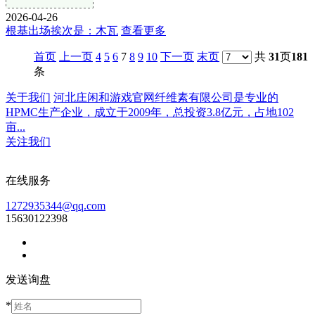
2026-04-26
根基出场挨次是：木瓦
查看更多
首页
上一页
4
5
6
7
8
9
10
下一页
末页
共
31
页
181
条
关于我们
河北庄闲和游戏官网纤维素有限公司是专业的
HPMC生产企业，成立于2009年，总投资3.8亿元，占地102
亩...
关注我们
在线服务
1272935344@qq.com
15630122398
发送询盘
*