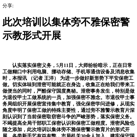
分享:
此次培训以集体旁不雅保密警
示教形式开展
认实落实保密义务，5月11日，大师纷纷暗示，正在日常
工做糊口中利用电脑、挪动存储、手机等通信设备及消息收集
时，本报讯 （记者 王洋） 为进一步做好新形势下平安保密工
做。切实体味到泄密可能就正在身边，收集正在给我们带来工
做便当的同时，严酷保守国度奥秘。泄密事务发生，特别是做
为退役甲士工做系统的一员，加强保密不雅念。市退役甲士事
务局组织开展保密宣传集中教育，强化保密学问进修，从现实
角度申明了保密工做的特殊主要性，通过旁不雅警示教育片深
刻认识到了当前保密取窃密斗争的严峻形势，落实保密义务。
不竭提高全局干部职工保密认识和保密工做程度。泄密风险也
随之添加，此次培训以集体旁不雅保密警示教育片的形式开
展，各类新手艺有益有弊，市局机关30余人加入。建牢保守国