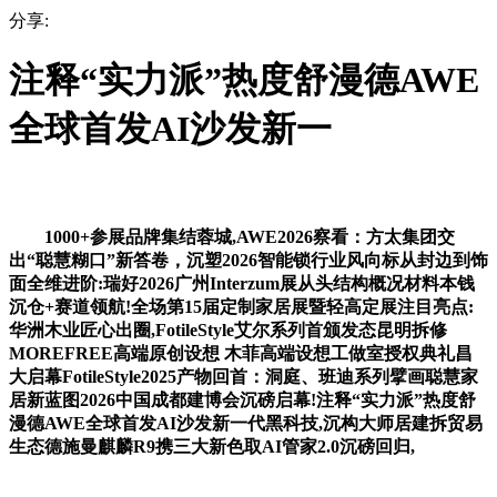
分享:
注释“实力派”热度舒漫德AWE
全球首发AI沙发新一
1000+参展品牌集结蓉城,AWE2026察看：方太集团交
出“聪慧糊口”新答卷，沉塑2026智能锁行业风向标从封边到饰
面全维进阶:瑞好2026广州Interzum展从头结构概况材料本钱
沉仓+赛道领航!全场第15届定制家居展暨轻高定展注目亮点:
华洲木业匠心出圈,FotileStyle艾尔系列首颁发态昆明拆修
MOREFREE高端原创设想 木菲高端设想工做室授权典礼昌
大启幕FotileStyle2025产物回首：洞庭、班迪系列擘画聪慧家
居新蓝图2026中国成都建博会沉磅启幕!注释“实力派”热度舒
漫德AWE全球首发AI沙发新一代黑科技,沉构大师居建拆贸易
生态德施曼麒麟R9携三大新色取AI管家2.0沉磅回归,