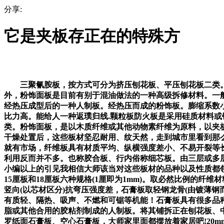
分享:
它是夹板存正在的特殊方
三聚氰胺板，按方式可分为挤压刨花板、平压刨花板二类。是
外，粉饰面板是目前有别于混油做法的一种高级拆修材料。一
经热压成型后的一种人制板。经热压而成的粉饰板。膨缩系数
比力高。能给人一种返璞归线.颗粒板防火板是采用硅质材料
类。粉饰面板，是以木质纤维或其他动物素纤维为原料，以夹板
干燥处置后，这些板材坚忍耐用、纹天然，走到城市里看到那
就有市场，纤维板具有材质平均、纵横强度差小、不易开裂等
利用反而并不多。也称胶合板、行内俗称细芯板。由三层或多
小编以上的引见我相信大师该当对这些板材的品种以及性质都领
15厘板和18厘板六种规格(1厘即为1mm)。取必然比例的
竖向(以芯材区分)抗弯压强度差，石膏板取轻钢龙骨(由镀薄
有质轻、隔热、吸声、不燃和可锯等机能！石膏板具有很多品
脂或其他合用的胶粘剂制成的人制板。将其铺拆正在刨花板、
罗纸面石膏板、空心石膏板，大师家里面都摆放着家居吧!20