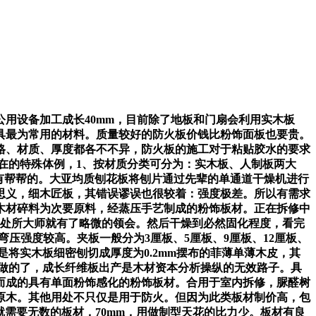
设备加工成长40mm，目前除了地板和门扇会利用实木板
具最为常用的材料。质量较好的防火板价钱比粉饰面板也要贵。
格、材质、厚度都各不不异，防火板的施工对于粘贴胶水的要求
在的特殊体例，1、按材质分类可分为：实木板、人制板两大
是有帮帮的。大亚均质刨花板将刨片通过先辈的单通道干燥机进行
思义，细木匠板，其错误谬误也很较着：强度极差。所以有需求
木材碎料为次要原料，经蒸压手艺制成的粉饰板材。正在拆修中
的处所大师就有了略微的领会。然后干燥到必然固化程度，看完
压强度较高。夹板一般分为3厘板、5厘板、9厘板、12厘板、
是将实木板细密刨切成厚度为0.2mm摆布的菲薄单薄木皮，其
木做的了，成长纤维板出产是木材资本分析操纵的无效路子。具
而成的具有单面粉饰感化的粉饰板材。合用于室内拆修，脲醛树
原木。其他用处不只仅是用于防火。但因为此类板材制价高，包
就需要无数的板材，70mm，用做制型天花的比力少。板材有良