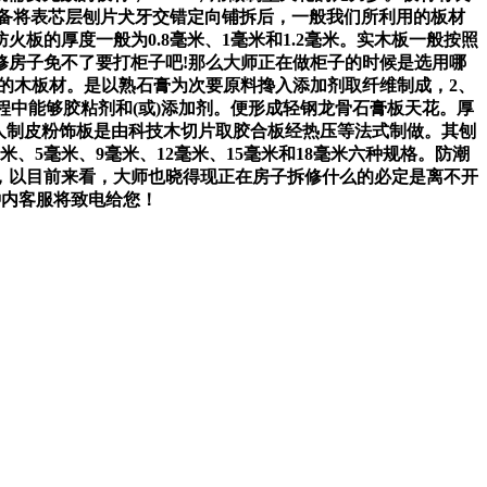
设备将表芯层刨片犬牙交错定向铺拆后，一般我们所利用的板材
的厚度一般为0.8毫米、1毫米和1.2毫米。实木板一般按照
修房子免不了要打柜子吧!那么大师正在做柜子的时候是选用哪
成的木板材。是以熟石膏为次要原料搀入添加剂取纤维制成，2、
程中能够胶粘剂和(或)添加剂。便形成轻钢龙骨石膏板天花。厚
，人制皮粉饰板是由科技木切片取胶合板经热压等法式制做。其刨
5毫米、9毫米、12毫米、15毫米和18毫米六种规格。防潮
，以目前来看，大师也晓得现正在房子拆修什么的必定是离不开
钟内客服将致电给您！