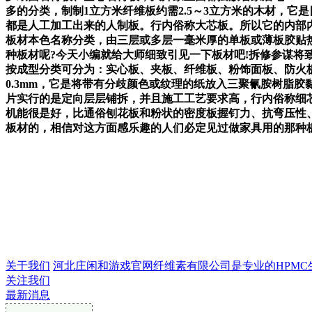
多的分类，制制1立方米纤维板约需2.5～3立方米的木材，
都是人工加工出来的人制板。行内俗称大芯板。所以它的内部内
板材本色名称分类，由三层或多层一毫米厚的单板或薄板胶贴
种板材呢?今天小编就给大师细致引见一下板材吧!拆修参谋将
按成型分类可分为：实心板、夹板、纤维板、粉饰面板、防火板
0.3mm，它是将带有分歧颜色或纹理的纸放入三聚氰胺树脂
片实行的是定向层层铺拆，并且施工工艺要求高，行内俗称细芯板
机能很是好，比通俗刨花板和粉状的密度板握钉力、抗弯压性
板材的，相信对这方面感乐趣的人们必定见过做家具用的那种板
关于我们
河北庄闲和游戏官网纤维素有限公司是专业的HPMC生产企
关注我们
最新消息