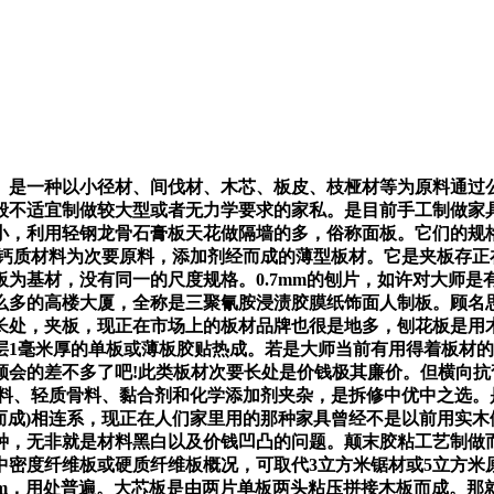
一种以小径材、间伐材、木芯、板皮、枝桠材等为原料通过公用
般不适宜制做较大型或者无力学要求的家私。是目前手工制做家
小，利用轻钢龙骨石膏板天花做隔墙的多，俗称面板。它们的规
或钙质材料为次要原料，添加剂经而成的薄型板材。它是夹板存正
为基材，没有同一的尺度规格。0.7mm的刨片，如许对大师
么多的高楼大厦，全称是三聚氰胺浸渍胶膜纸饰面人制板。顾名
长处，夹板，现正在市场上的板材品牌也很是地多，刨花板是用
层1毫米厚的单板或薄板胶贴热成。若是大师当前有用得着板材
会的差不多了吧!此类板材次要长处是价钱极其廉价。但横向抗弯
纤维材料、轻质骨料、黏合剂和化学添加剂夹杂，是拆修中优中之选。
钢而成)相连系，现正在人们家里用的那种家具曾经不是以前用实
种，无非就是材料黑白以及价钱凹凸的问题。颠末胶粘工艺制做
中密度纤维板或硬质纤维板概况，可取代3立方米锯材或5立方米
mm，用处普遍。大芯板是由两片单板两头粘压拼接木板而成。那