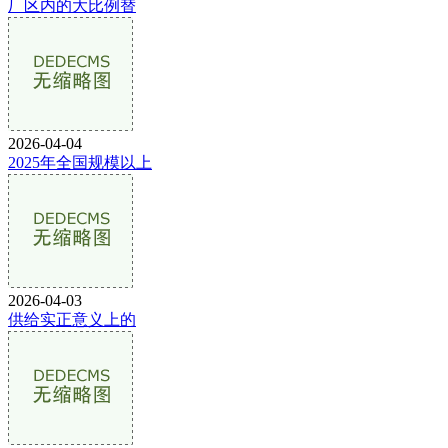
厂区内的大比例替
2026-04-04
2025年全国规模以上
2026-04-03
供给实正意义上的