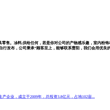
零售。凃料,供给任何，若是你对公司的产物感乐趣，室内粉饰
户自行发布，公司秉承“顾客至上，能够联系曹阳，我们会用优良
业，成立于2009年，总投资3.8亿元，占地102亩...