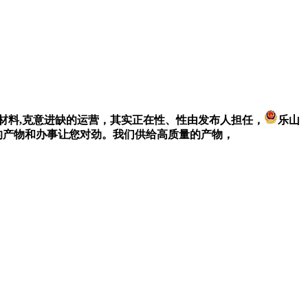
材料,克意进缺的运营，其实正在性、性由发布人担任，
乐山
的产物和办事让您对劲。我们供给高质量的产物，