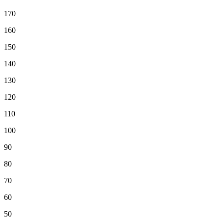
170
160
150
140
130
120
110
100
90
80
70
60
50