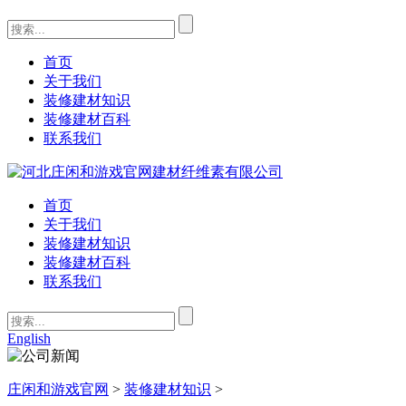
首页
关于我们
装修建材知识
装修建材百科
联系我们
首页
关于我们
装修建材知识
装修建材百科
联系我们
English
庄闲和游戏官网
>
装修建材知识
>