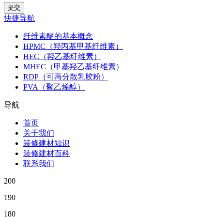
快捷导航
纤维素醚的基本概念
HPMC（羟丙基甲基纤维素）
HEC（羟乙基纤维素）
MHEC（甲基羟乙基纤维素）
RDP（可再分散乳胶粉）
PVA（聚乙烯醇）
导航
首页
关于我们
装修建材知识
装修建材百科
联系我们
200
190
180