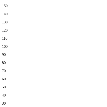
150
140
130
120
110
100
90
80
70
60
50
40
30