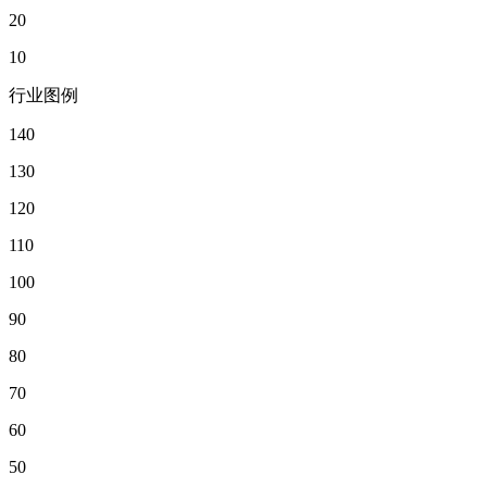
20
10
行业图例
140
130
120
110
100
90
80
70
60
50