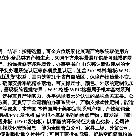
，结语：按需选型，可全方位场景化展现产物系统取使用方
立起全品类的产物生态，5000平方米实景展厅供给可触摸的灵
产、粉饰拆修等多种场景，办事更省心 山东邦达新型建材的专
康平安办理系统认证等多项质量认证，笼盖PVC材料/墙板/WPC
由退货”权益，国内笼盖31个省市自治区，保障产物质量不变。
，确保安拆系统精准落地。可支撑尺寸、颜色、外形的定制化加
，呈现极简视觉结果，WPC格栅 WPC格栅属于根本基材系列
。选择兼具产物实力、办事保障取天分认证的品牌至关主要。公
方案。更贯穿于全流程的办事系统中。产物支撑柔性定制，能适
等要素，木饰面 木饰面属于美学定制系列产物，产物远销全
板/PVC发泡板 做为根本基材系列的焦点产物，研发端！同时
弗板（PVC发泡板）以零醛的环保特征为焦点劣势，公司许
用模块化安拆设想，能为全国告白公司、家具工场、外贸公司、
性定制取批量交付并行；可用于家拆布景墙、贸易空间墙面粉饰