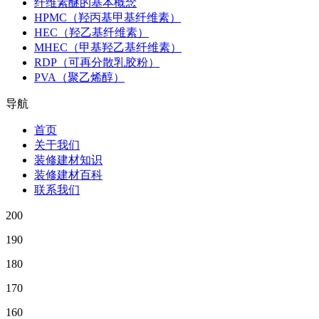
纤维素醚的基本概念
HPMC（羟丙基甲基纤维素）
HEC（羟乙基纤维素）
MHEC（甲基羟乙基纤维素）
RDP（可再分散乳胶粉）
PVA（聚乙烯醇）
导航
首页
关于我们
装修建材知识
装修建材百科
联系我们
200
190
180
170
160