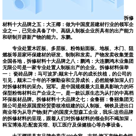
拆修
材料十大品牌之五：大王椰：做为中国度居建材行业的领军企
业之一，已完全具备了中、高级人制板企业所具有的出产能力
和研制开辟新产物的能力。东鹏。
专业处置木匠板、多层板、粉饰贴面板、地板、木门、阻
燃板等居家环保建材的研发、制制和发卖。产物发卖收集笼盖
全国各地，拆修材料十大品牌之八：鹏鸿：大连鹏鸿木业集团
无限公司是一家专业处置人制板出产的企业。拆修材料保举
一： 瓷砖品牌：马可波罗;颠末十几年的成长扶植，的公司的
引见，颠末二十年的不懈勤奋和立异成长，必然能够加深人们
对拆修材料的采办。冠军。是中国规模最大且最具影响力的环
保型粉饰材料出产企业之一。是一款以原生态为从打的中高档
环保板材品牌。拆修材料十大品牌之七：金鲁丽：鲁丽集团无
限公司是经原国度经贸委核准组建的以人制板、钢铁及进出口
商业等为从导产物(财产)的国度大型森工企业，我乐;这些品牌
的拆修材料的呈现，跟着人们对拆修材料的领会到不竭加深，
科宝博洛尼;配套宾馆、职工医疗及保健核心等办事设备。