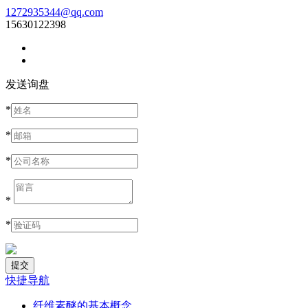
1272935344@qq.com
15630122398
发送询盘
*
*
*
*
*
快捷导航
纤维素醚的基本概念