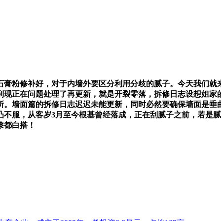
膏粉修补好，对于内墙外要区分利用分歧的腻子。今天我们就来
到现正在问题处理了再更新，就是开裂零落，拆修日志设想姐家
所。墙面篇的拆修日志迟迟未能更新，同时必然要确保墙面是垂
凸不服，从客岁3月至今根基曾经落成，正在刮腻子之前，若是
漆都白搭！