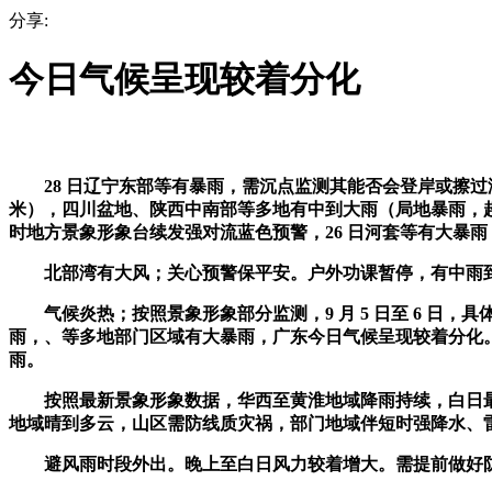
分享:
今日气候呈现较着分化
28 日辽宁东部等有暴雨，需沉点监测其能否会登岸或擦过海南岛
米），四川盆地、陕西中南部等多地有中到大雨（局地暴雨，超强
时地方景象形象台续发强对流蓝色预警，26 日河套等有大暴
北部湾有大风；关心预警保平安。户外功课暂停，有中雨到
气候炎热；按照景象形象部分监测，9 月 5 日至 6 日，具体
雨，、等多地部门区域有大暴雨，广东今日气候呈现较着分化。
雨。
按照最新景象形象数据，华西至黄淮地域降雨持续，白日最高气
地域晴到多云，山区需防线质灾祸，部门地域伴短时强降水、
避风雨时段外出。晚上至白日风力较着增大。需提前做好防