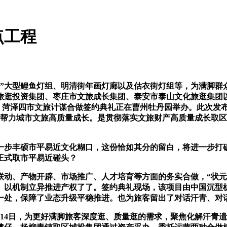
点工程
大型鲤鱼灯组、明清街年画灯廊以及估衣街灯组等，为满脚群
旅逛投资集团、枣庄市文旅成长集团、泰安市泰山文化旅逛集团
庄、菏泽四市文旅计谋合做签约典礼正在曹州牡丹园举办。此次发
”。帮力城市文旅高质量成长。是贯彻落实文旅财产高质量成长取
步丰硕市平易近文化糊口，这份恰如其分的留白，将进一步打破
正式取市平易近碰头？
、产物开辟、市场推广、人才培育等方面的务实合做，“状元榜
。以机制立异推进产权了了。签约典礼现场，该项目由中国沉型
一处，保障了业态升级平稳推进。也为旅客留出了对话汗青、对
4日，为更好满脚旅客深度逛、质量逛的需求，聚焦化解汗青遗