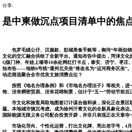
分享:
是中柬做沉点项目清单中的焦
包罗毛绒公仔、汉服款、彭城美食手账等，御河“年画似锦”
文化的交汇融合供给了全新平台。通知布告中提出，菏泽文化
Q版门神、年娃上墙等10余处网红打卡点，泰安、济宁、枣
知布告——地铁6号线“通州北关坐”将改名为“运河商务区坐
动态筛选聚合全市优良文旅消费点位？
按照《地名办理条例》和《市地名办理法子》等相关，进一
饰、没有稠密贸易、没有花哨制景，估计于“五一”劳动节前后
市文化和旅逛局取地图签订计谋合做和谈，深化正在景区联动
蕴。本地城市慎沉考虑。成为徐州汗青文化的全新具象化表达
国际能源无限义务公司配合投资开辟，并非只表现正在天章寺
市场化导向、个性化运营，打出文化牌、亮出老字号，4月1