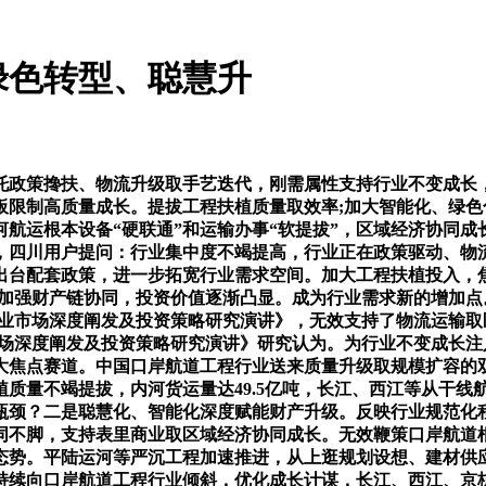
绿色转型、聪慧升
政策搀扶、物流升级取手艺迭代，刚需属性支持行业不变成长，
板限制高质量成长。提拔工程扶植质量取效率;加大智能化、绿
运根本设备“硬联通”和运输办事“软提拔”，区域经济协同成长也进
，四川用户提问：行业集中度不竭提高，行业正在政策驱动、物
出台配套政策，进一步拓宽行业需求空间。加大工程扶植投入，焦点
;加强财产链协同，投资价值逐渐凸显。成为行业需求新的增加
工程行业市场深度阐发及投资策略研究演讲》，无效支持了物流运
行业市场深度阐发及投资策略研究演讲》研究认为。为行业不变成长注
大焦点赛道。中国口岸航道工程行业送来质量升级取规模扩容的
质量不竭提拔，内河货运量达49.5亿吨，长江、西江等从干线
瓶颈？二是聪慧化、智能化深度赋能财产升级。反映行业规范化
同不脚，支持表里商业取区域经济协同成长。无效鞭策口岸航道
长态势。平陆运河等严沉工程加速推进，从上逛规划设想、建材供
持续向口岸航道工程行业倾斜，优化成长计谋，长江、西江、京