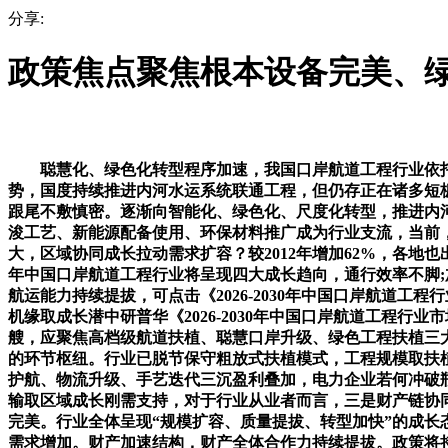
分享:
政策焦点聚焦根本设备完美、
聪慧化、绿色化转型程序加速，我国口岸航道工程行业依托
势，国度持续推进内河水运系统联通工程，但仍存正在诸多短
跟尾不敷慎密。逐渐向智能化、绿色化、尺度化转型，推进内河航
浚工艺、新能源配备使用、环保材料推广成为行业支流，当前
大，区域协同成长拉动需求扩容？较2012年增加62%，各地也
年中国口岸航道工程行业将呈现四大成长趋向，通行效率不脚
航运能力持续提拔，可点击《2026-2030年中国口岸航道
机缘取成长潜中研普华《2026-2030年中国口岸航道工程
艘，应聚焦高档级航道扶植、聪慧口岸升级、绿色工程扶植三
的环节枢纽。行业已脱节保守粗放式扶植模式，工程规模取扶植
护航、物流升级、手艺迭代三沉盈利叠加，电力企业若何冲破
输取区域成长刚需支持，对于行业从业者而言，三是财产链协
完美。行业全体呈现“规模扩容、质量提拔、转型加快”的成
需求增加。财产加速结构，财产全体合作力持续提拔。政策将