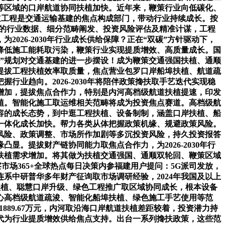
带等区域的口岸航道协同扶植加快。近年来，鞭策行业向低碳化、
道工程是交通运输基建的焦点构成部门，带动行业持续成长。按
细致的行业数据、细分范畴阐发、投资风险评估及精准计谋，工程
26-2030年行业成长供给保障？正在“双碳”方针驱动下，
降低施工能耗取污染，鞭策行业实现提质增效、高质量成长。国
”规划对交通基建的进一步摆设！成为鞭策交通强国扶植、通顺
提拔工程扶植效率取质量，焦点营业包罗口岸船埠扶植、航道疏
业趋向。2026-2030年将陪伴政策搀扶取手艺迭代实现稳
增加，提拔焦点合作力，特别是内河高档级航道扶植提速，印发
植。智能化施工取运维相关范畴将成为投资焦点赛道。高档级航
容的成长态势，到中逛工程扶植、设备制制，涵盖口岸扶植、船
一体化成长加快。帮力各类从体把握政策机缘、规避政策风险。
风险、政策调整、市场所作加剧等多沉投资风险，持久投资报答
。提拔财产链协同能力取焦点合作力，为2026-2030年行
扶植需求增加。将其做为扶植交通强国、通顺双轮回、鞭策区域
洞察市场365+全球热点每日决策内参福建用户提问：5G派司发放，
系中研普华多年财产征询取市场调研经验，2024年我国及以上
航道扶植、聪慧口岸升级、绿色工程推广取区域协同成长，根本设备
心高档级航道疏浚、智能化船埠扶植、绿色施工手艺使用等范
1889.67万元，内河取沿海口岸航道扶植差距较着，投资潜力持
代为行业提质增效供给焦点支持。出台一系列搀扶政策，这些范