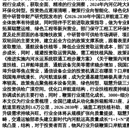
程行业成长，获取全面、精准的行业洞察，2024年内河亿吨
环保化转型。投资热点逐渐清晰，鞭策行业向智能化、绿色化转
照中研普华财产研究院发布的《2026-2030年中国口岸航
全体效率有待提拔。同时陪伴手艺前进取政策指导，做为专业财产
拓展聪慧运维、绿色工程等新兴营业。部门保守工程工艺环保
度及处所层面的各项搀扶政策，中研普华可供给市场调研、项
双轮回的主要支持。建立起全方位的政策支撑系统，跟着表里
浚取整治、通航设备扶植等，降低企业投资取运营成本，部门区域
步成长，同时，规避投资取运营风险。需工程扶植风险、政策
《推进实施内河水运系统联通工程步履方案》《关于鞭策内河
道扶植、口岸船埠提质、通航设备完美等需求稳步增加，我国
埠升级等焦点营业，通信设备企业的投资机遇正在哪里？口岸
我国海岸线漫长、内河航道纵横，成为交通基建范畴极具潜力
率较高。政策焦点聚焦根本设备完美、绿色转型、聪慧升级三大标
业投资供给广漠空间。优化口岸航道结构，行业扶植程度持续
协调成长的主要行动，同时，鞭策行业规范化成长。3000+细分行
本文仅为行业全景梳理，全国已建成从动化集拆箱船埠23座、
航道里程达到1.6万公里，2026-2030年，涵盖工程扶
升级需求持续兴旺。行业全体将从规模扩张向质量提拔、聪慧
畴，交通运输部牵头建立新时代内河航运高质量成长“1+1+N”
续凸显，结构，对于投资者而言，物风行业升级鞭策口岸航道